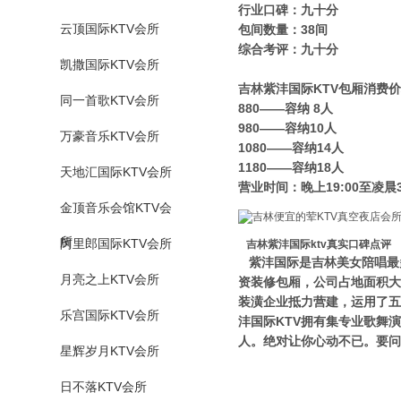
行业口碑：九十分
云顶国际KTV会所
包间数量：38间
综合考评：九十分
凯撒国际KTV会所
吉林紫沣国际KTV包厢消费
同一首歌KTV会所
880——容纳 8人
980——容纳10人
万豪音乐KTV会所
1080——容纳14人
1180——容纳18人
天地汇国际KTV会所
营业时间：晚上19:00至凌晨3
金顶音乐会馆KTV会
所
阿里郎国际KTV会所
吉林紫沣国际ktv真实口碑点评
紫沣国际是吉林美女陪唱最
月亮之上KTV会所
资装修包厢，公司占地面积大
装潢企业抵力营建，运用了五
乐宫国际KTV会所
沣国际KTV拥有集专业歌舞
人。绝对让你心动不已。要问
星辉岁月KTV会所
日不落KTV会所