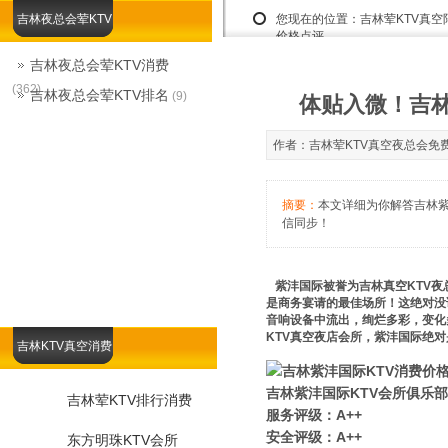
吉林夜总会荤KTV
您现在的位置：
吉林荤KTV真
价格点评
吉林夜总会荤KTV消费
(362)
吉林夜总会荤KTV排名
(9)
体贴入微！吉林
作者：吉林荤KTV真空夜总会免费咨询娱
摘要：
本文详细为你解答吉林紫沣
信同步！
紫沣国际被誉为吉林真空KTV夜
是商务宴请的最佳场所！这绝对没
音响设备中流出，绚烂多彩，变化
KTV真空夜店会所，紫沣国际绝
吉林KTV真空消费
吉林紫沣国际KTV会所俱乐部
吉林荤KTV排行消费
服务评级：A++
安全评级：A++
东方明珠KTV会所