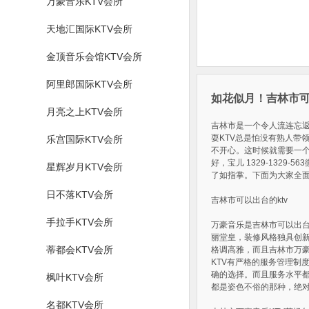
万豪音乐KTV会所
天地汇国际KTV会所
金顶音乐会馆KTV会所
阿里郎国际KTV会所
如花似月！吉林市可
月亮之上KTV会所
吉林市是一个令人流连忘返
耍KTV总是怕没有熟人带
乐宫国际KTV会所
不开心。这时候就需要一
好，宝儿 1329-132
星辉岁月KTV会所
了如指掌。下面为大家全面
日不落KTV会所
吉林市可以出台的ktv
手拉手KTV会所
万豪音乐是吉林市可以出台的
丽堂皇，装修风格独具创新
蒂都会KTV会所
格调高雅，而且吉林市万豪
KTV有严格的服务管理制
确的选择。而且服务水平
枫叶KTV会所
都是姿色不俗的那种，绝对
名都KTV会所