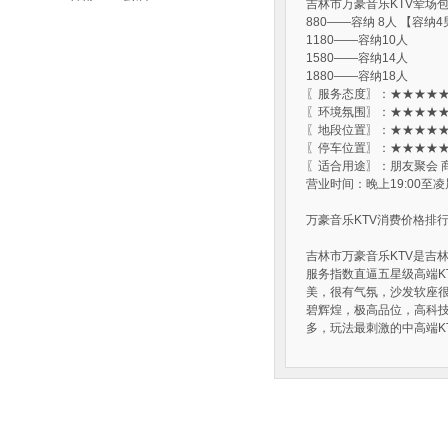
吉林市万豪音乐KTV荤场
880——容纳 8人 【容纳
1180——容纳10人
1580——容纳14人
1880——容纳18人
〖服务态度〗：★★★★★
〖环境氛围〗：★★★★★
〖地段位置〗：★★★★★
〖停车位置〗：★★★★★
〖适合用途〗：朋友聚会 
营业时间：晚上19:00至凌晨
万豪音乐KTV消费价格排
吉林市万豪音乐KTV是吉林
服务指数直逼五星级高端K
美，很有气氛，沙发软座
碧辉煌，极高品位，高科技
多，玩法最刺激的中高端K